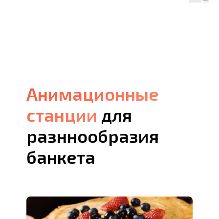
Анимационные
Анимационные
станции
станции
для
разннообразия
банкета