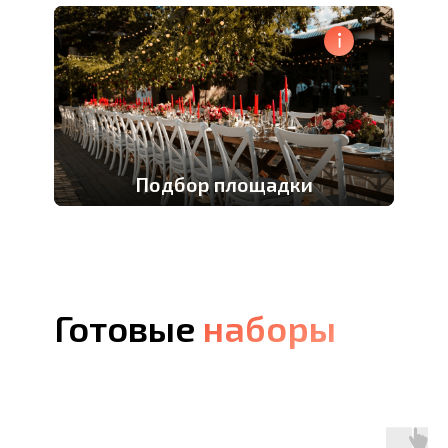
Подбор площадки
Готовые
наборы
наборы