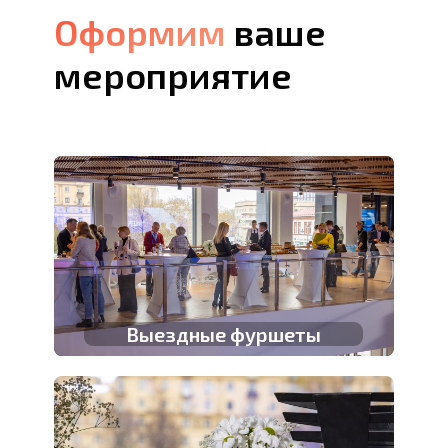
Оформим
Оформим
ваше
мероприятие
Выездные фуршеты