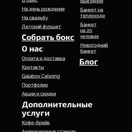
В офис
Выездной
На день рождения
Банкет на
теплоходе
На свадьбу
Банкет
Детский фуршет
на 20
Собрать бокс
человек
Новогодний
О нас
банкет
Оплата и доставка
Блог
Контакты
Galabox Catering
Портфолио
Акции и скидки
Дополнительные
услуги
Кофе-брейк
Анимационные станции