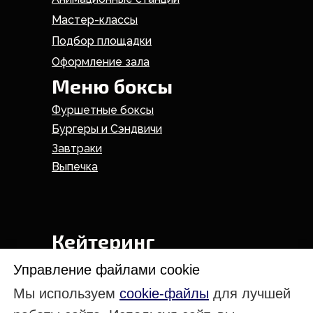
Мастер-классы
Подбор площадки
Оформление зала
Меню боксы
Фуршетные боксы
Бургеры и Сэндвичи
Завтраки
Выпечка
Кейтеринг
На день рождения
Управление файлами cookie
Свадебный кейтеринг
Мы используем
cookie-файлы
для лучшей
Кейтеринг на дом