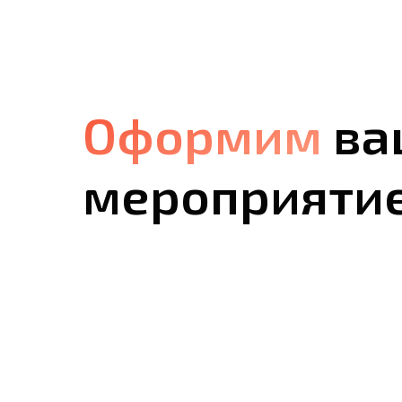
Оформим
Оформим
ва
мероприяти