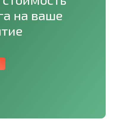
га на ваше
ятие