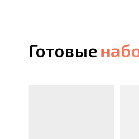
Готовые
наб
наб