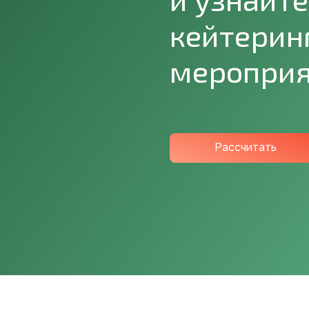
кейтерин
меропри
Рассчитать