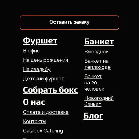
Оставить заявку
Оставить заявку
Фуршет
Банкет
В офис
Выездной
На день рождения
Банкет на
теплоходе
На свадьбу
Банкет
Детский фуршет
на 20
Собрать бокс
человек
Новогодний
О нас
банкет
Оплата и доставка
Блог
Контакты
Galabox Catering