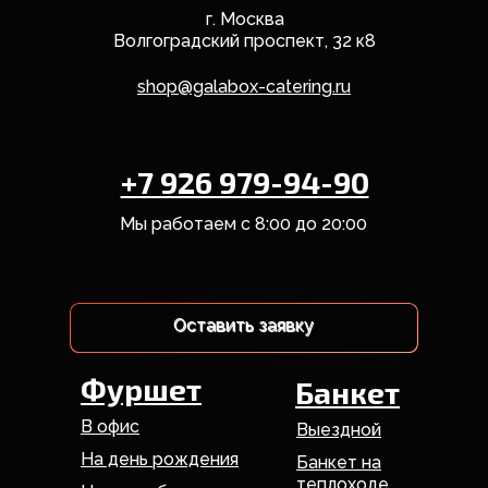
г. Москва
Волгоградский проспект, 32 к8
shop@galabox-catering.ru
+7 926 979-94-90
Мы работаем с 8:00 до 20:00
Оставить заявку
Оставить заявку
Фуршет
Банкет
В офис
Выездной
На день рождения
Банкет на
теплоходе