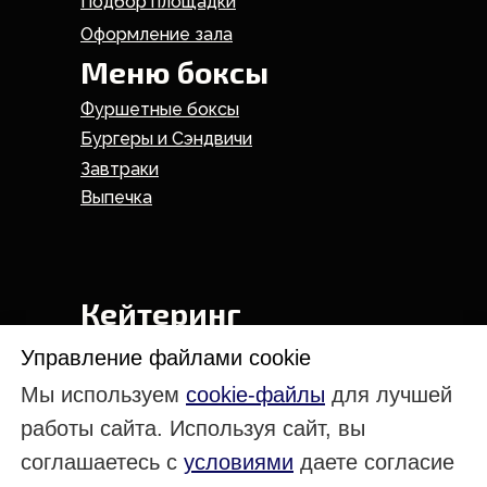
Подбор площадки
Оформление зала
Меню боксы
Фуршетные боксы
Бургеры и Сэндвичи
Завтраки
Выпечка
Кейтеринг
На день рождения
Управление файлами cookie
Свадебный кейтеринг
Мы используем
cookie-файлы
для лучшей
Кейтеринг на дом
работы сайта. Используя сайт, вы
Кейтеринг в офис
соглашаетесь с
условиями
даете согласие