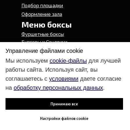
Подбор площадки
Оформление зала
Меню боксы
Фуршетные боксы
Бургеры и Сэндвичи
Завтраки
Управление файлами cookie
Выпечка
Мы используем
cookie-файлы
для лучшей
работы сайта. Используя сайт, вы
соглашаетесь с
условиями
даете согласие
Кейтеринг
на
обработку персональных данных
.
На день рождения
Принимаю все
Свадебный кейтеринг
Кейтеринг на дом
Настройки файлов cookie
Кейтеринг в офис