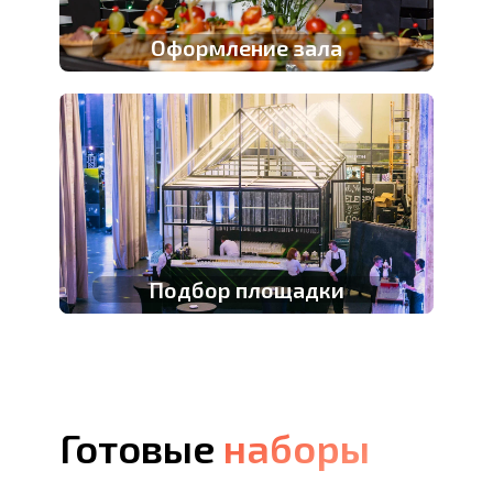
Оформление зала
Подбор площадки
Готовые
наборы
наборы