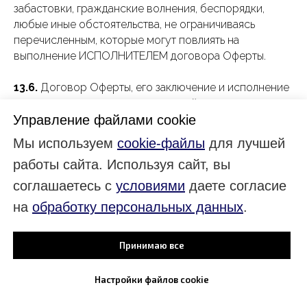
забастовки, гражданские волнения, беспорядки,
любые иные обстоятельства, не ограничиваясь
перечисленным, которые могут повлиять на
выполнение ИСПОЛНИТЕЛЕМ договора Оферты.
13.6.
Договор Оферты, его заключение и исполнение
регулируется в соответствии с действующим
законодательством Российской Федерации.
Управление файлами cookie
Мы используем
cookie-файлы
для лучшей
13.7.
В случае ненадлежащего исполнения Договора
работы сайта. Используя сайт, вы
одной из сторон, повлекшего неблагоприятные
последствия для другой стороны, ответственность
соглашаетесь с
условиями
даете согласие
наступает согласно действующему законодательству
на
обработку персональных данных
.
Российской Федерации.
КОНФИДЕНЦИАЛЬНОСТЬ
Принимаю все
14.1.
Стороны обязуются без обоюдного согласия не
Настройки файлов cookie
передавать третьим лицам, либо использовать иным