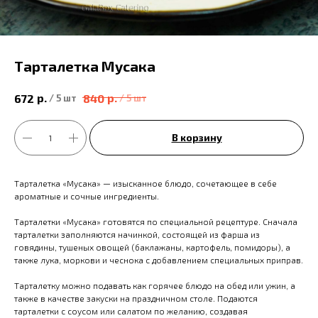
Тарталетка Мусака
р.
р.
672
840
/
5 шт
/
5 шт
В корзину
Тарталетка «Мусака» — изысканное блюдо, сочетающее в себе
ароматные и сочные ингредиенты.
Тарталетки «Мусака» готовятся по специальной рецептуре. Сначала
тарталетки заполняются начинкой, состоящей из фарша из
говядины, тушеных овощей (баклажаны, картофель, помидоры), а
также лука, моркови и чеснока с добавлением специальных приправ.
Тарталетку можно подавать как горячее блюдо на обед или ужин, а
также в качестве закуски на праздничном столе. Подаются
тарталетки с соусом или салатом по желанию, создавая