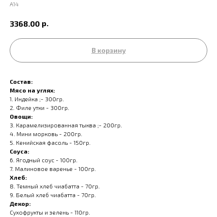
A14
р.
3368.00
В корзину
Состав:
Мясо на углях:
1. Индейка ;- 300гр.
2. Филе утки - 300гр.
Овощи:
3. Карамелизированная тыква ;- 200гр.
4. Мини морковь - 200гр.
5. Кенийская фасоль - 150гр.
Соуса:
6. Ягодный соус - 100гр.
7. Малиновое варенье - 100гр.
Хлеб:
8. Темный хлеб чиабатта - 70гр.
9. Белый хлеб чиабатта - 70гр.
Декор:
Сухофрукты и зелень - 110гр.