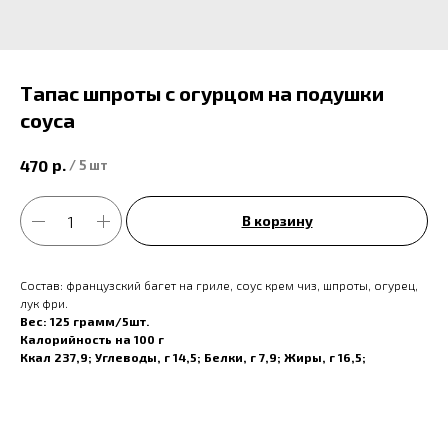
Тапас шпроты с огурцом на подушки
соуса
р.
470
/
5 шт
В корзину
Состав: французский багет на гриле, соус крем чиз, шпроты, огурец,
лук фри.
Вес: 125 грамм/5шт.
Калорийность на 100 г
Ккал 237,9; Углеводы, г 14,5; Белки, г 7,9; Жиры, г 16,5;