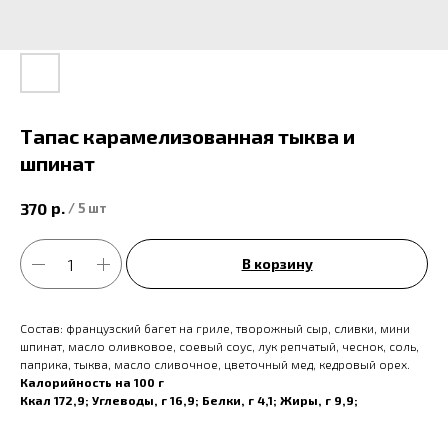
Тапас карамелизованная тыква и
шпинат
р.
370
/
5 шт
В корзину
Состав: французский багет на гриле, творожный сыр, сливки, мини
шпинат, масло оливковое, соевый соус, лук репчатый, чеснок, соль,
паприка, тыква, масло сливочное, цветочный мед, кедровый орех.
Калорийность на 100 г
Ккал 172,9; Углеводы, г 16,9; Белки, г 4,1; Жиры, г 9,9;