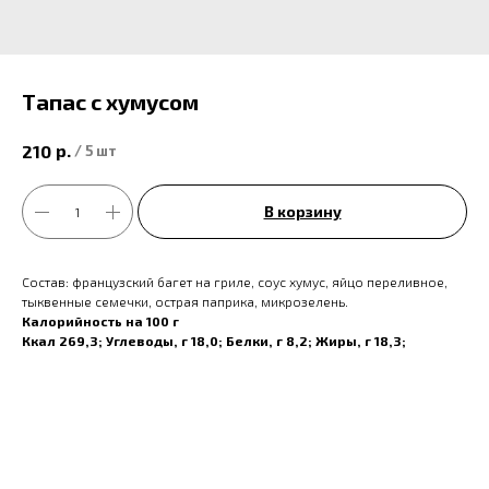
Тапас с хумусом
р.
210
/
5 шт
В корзину
Состав: французский багет на гриле, соус хумус, яйцо переливное,
тыквенные семечки, острая паприка, микрозелень.
Калорийность на 100 г
Ккал 269,3; Углеводы, г 18,0; Белки, г 8,2; Жиры, г 18,3;