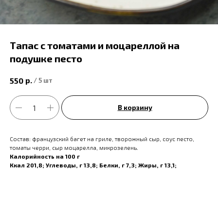
Тапас с томатами и моцареллой на
подушке песто
р.
550
/
5 шт
В корзину
Состав: французский багет на гриле, творожный сыр, соус песто,
томаты черри, сыр моцарелла, микрозелень.
Калорийность на 100 г
Ккал 201,8; Углеводы, г 13,8; Белки, г 7,3; Жиры, г 13,1;