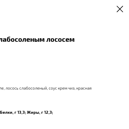
слабосоленым лососем
ле, лосось слабосоленый, соус крем чиз, красная
Белки, г 13,3; Жиры, г 12,3;