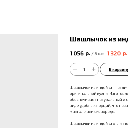
Шашлычок из ин
р.
р.
1 056
1 320
/
5 шт
В корзин
Шашлычок из индейки — отлич
оригинальной кухни. Изготовл
обеспечивает натуральный и с
виде удобных порций, что позв
мангале или сковороде.
Шашлычки из индейки отлично