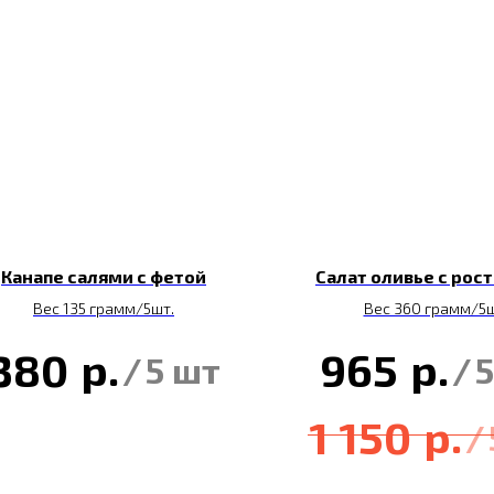
Канапе салями с фетой
Салат оливье с рос
Вес 135 грамм/5шт.
Вес 360 грамм/5
р.
р.
380
965
/
5 шт
/
5
р.
1 150
/