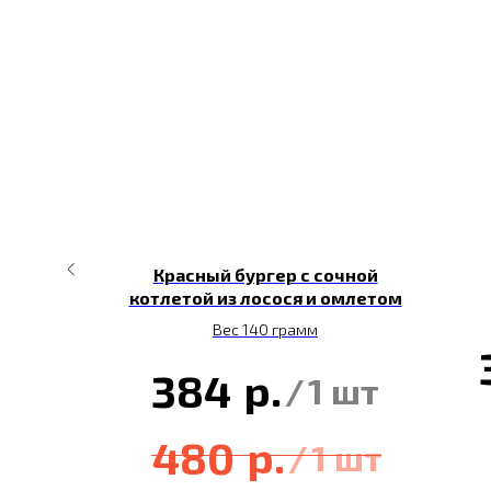
исичками
Красный бургер с сочной
котлетой из лосося и омлетом
т.
Вес 140 грамм
 шт
р.
384
/
1 шт
р.
480
/
1 шт