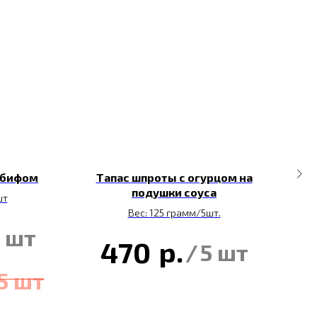
тбифом
Тапас шпроты с огурцом на
подушки соуса
шт
Вес: 125 грамм/5шт.
 шт
р.
470
/
5 шт
5 шт