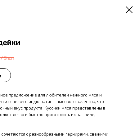
дейки
/
5 шт
у
ное предложение для любителей нежного мяса и
ен из свежего индюшатины высокого качества, что
очный вкус продукта. Кусочки мяса представлены в
оляет легко и быстро приготовить их на гриле,
 сочетаются с разнообразными гарнирами, свежими