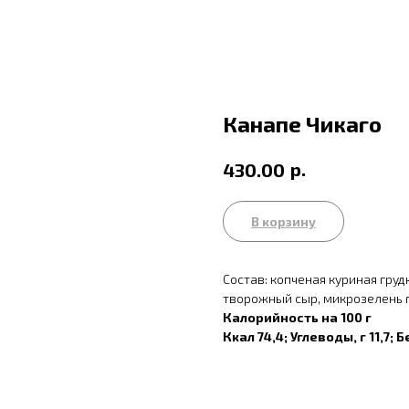
Канапе Чикаго
р.
430.00
В корзину
Состав: копченая куриная груд
творожный сыр, микрозелень 
Калорийность на 100 г
Ккал 74,4; Углеводы, г 11,7; Б