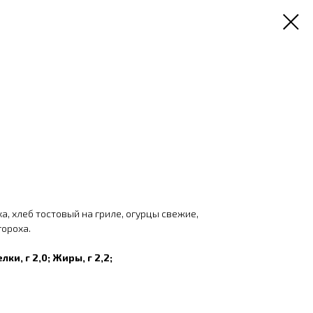
ка, хлеб тостовый на гриле, огурцы свежие,
гороха.
елки, г 2,0; Жиры, г 2,2;