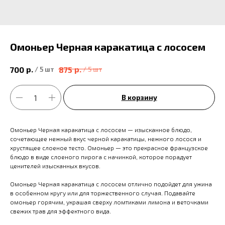
Омоньер Черная каракатица с лососем
р.
р.
700
875
/
5 шт
/
5 шт
В корзину
Омоньер Черная каракатица с лососем — изысканное блюдо,
сочетающее нежный вкус черной каракатицы, нежного лосося и
хрустящее слоеное тесто. Омоньер — это прекрасное французское
блюдо в виде слоеного пирога с начинкой, которое порадует
ценителей изысканных вкусов.
Омоньер Черная каракатица с лососем отлично подойдет для ужина
в особенном кругу или для торжественного случая. Подавайте
омоньер горячим, украшая сверху ломтиками лимона и веточками
свежих трав для эффектного вида.