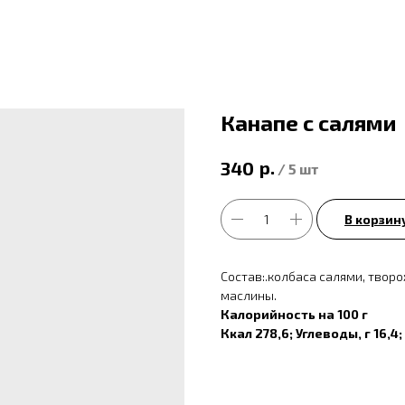
Канапе с салями
р.
340
/
5 шт
В корзин
Состав:.колбаса салями, творо
маслины.
Калорийность на 100 г
Ккал 278,6; Углеводы, г 16,4;