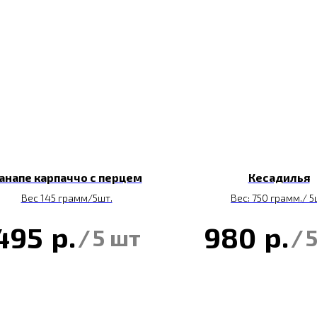
анапе карпаччо с перцем
Кесадилья
Вес 145 грамм/5шт.
Вес: 750 грамм./ 
р.
р.
495
980
/
5 шт
/