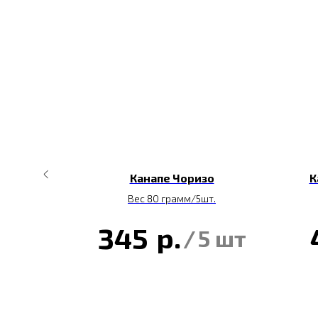
козьим
Канапе Чоризо
К
Вес 80 грамм/5шт.
т
р.
345
/
5 шт
 шт