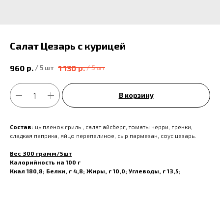
Салат Цезарь с курицей
р.
р.
960
1 130
/
5 шт
/
5 шт
В корзину
Состав:
цыпленок гриль , салат айсберг, томаты черри, гренки,
сладкая паприка, яйцо перепелиное, сыр пармезан, соус цезарь.
Вес 300 грамм/5шт
Калорийность на 100 г
Ккал 180,8; Белки, г 4,8; Жиры, г 10,0; Углеводы, г 13,5;