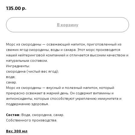
р.
135.00
В корзину
Морс из смородины — освежающий напиток, приготовленный из
свежих ягод смородины, воды и сахара. Этот морс производится
нашей кейтеринговой компанией и отличается высоким качеством и
натуральным составом.
Ингредиенты:
смородина (чистый вес ягод);
вода;
сахар.
Морс из смородины — вкусный и полезный напиток, который
прекрасно освежает в жаркий день. Он содержит витамины и
антиоксиданты, которые способствуют укреплению иммунитета и
поддержанию здоровья.
Состав:
Вода, смородина, сахар.
Собственного производства.
Вес 300 мл