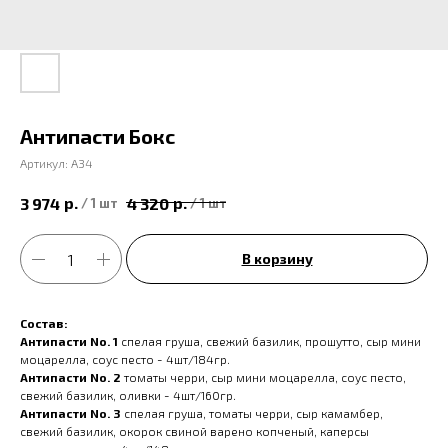
Антипасти Бокс
Артикул:
A34
р.
р.
3 974
4 320
/
1 шт
/
1 шт
В корзину
Состав:
Антипасти No. 1
спелая груша, свежий базилик, прошутто, сыр мини
моцарелла, соус песто - 4шт/184гр.
Антипасти No. 2
томаты черри, сыр мини моцарелла, соус песто,
свежий базилик, оливки - 4шт/160гр.
Антипасти No. 3
спелая груша, томаты черри, сыр камамбер,
свежий базилик, окорок свиной варено копченый, каперсы