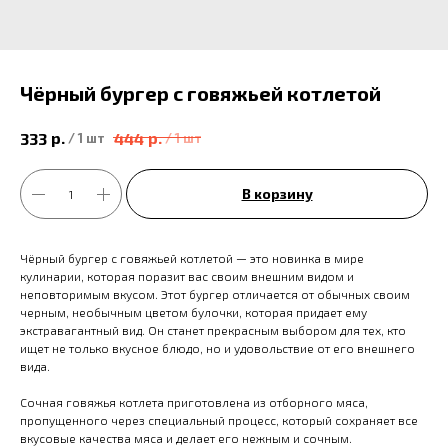
Чёрный бургер с говяжьей котлетой
р.
р.
333
444
/
1 шт
/
1 шт
В корзину
Чёрный бургер с говяжьей котлетой — это новинка в мире
кулинарии, которая поразит вас своим внешним видом и
неповторимым вкусом. Этот бургер отличается от обычных своим
черным, необычным цветом булочки, которая придает ему
экстравагантный вид. Он станет прекрасным выбором для тех, кто
ищет не только вкусное блюдо, но и удовольствие от его внешнего
вида.
Сочная говяжья котлета приготовлена из отборного мяса,
пропущенного через специальный процесс, который сохраняет все
вкусовые качества мяса и делает его нежным и сочным.